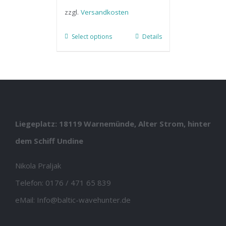
zzgl.
Versandkosten
Select options
Details
Liegeplatz: 18119 Warnemünde, Alter Strom, hinter
dem Schiff Undine
Nikola Praljak
Telefon:
0176 / 471 65 839
eMail:
Info@baltic-wavehunter.de