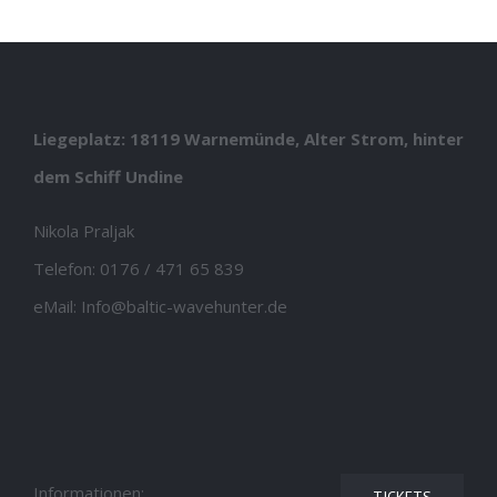
Liegeplatz: 18119 Warnemünde, Alter Strom, hinter
dem Schiff Undine
Nikola Praljak
Telefon:
0176 / 471 65 839
eMail:
Info@baltic-wavehunter.de
Informationen: