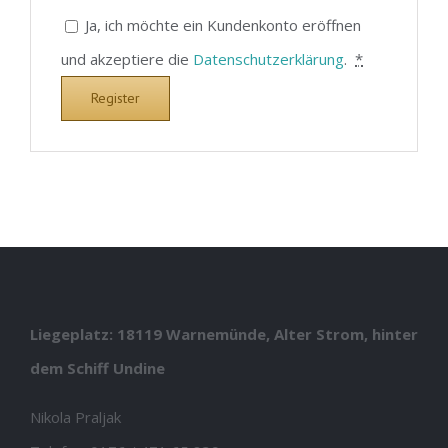
Ja, ich möchte ein Kundenkonto eröffnen
und akzeptiere die
Datenschutzerklärung
.
*
Register
Liegeplatz: 18119 Warnemünde, Alter Strom, hinter
dem Schiff Undine
Nikola Praljak