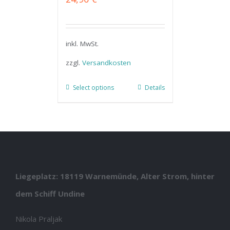
inkl. MwSt.
zzgl.
Versandkosten
Select options
Details
Liegeplatz: 18119 Warnemünde, Alter Strom, hinter
dem Schiff Undine
Nikola Praljak