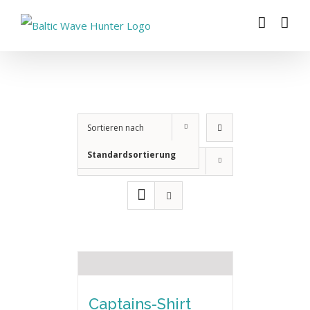
Zum
Inhalt
springen
Sortieren nach
Standardsortierung
Zeige
12 Produkte
Captains-Shirt