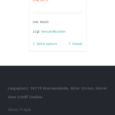
inkl. MwSt.
zzgl.
Versandkosten
Select options
Details
Liegeplatz: 18119 Warnemünde, Alter Strom, hinter
dem Schiff Undine
Nikola Praljak