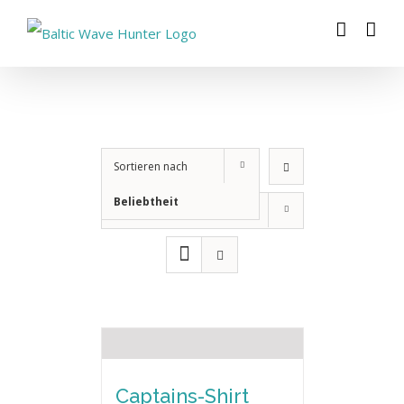
Zum
Inhalt
springen
Sortieren nach
Beliebtheit
Zeige
12 Produkte
Captains-Shirt