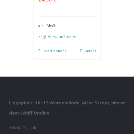
inkl. MwSt.
zzgl.
Versandkosten
Select options
Details
Liegeplatz: 18119 Warnemünde, Alter Strom, hinter
dem Schiff Undine
Nikola Praljak