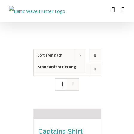
Zum
Inhalt
springen
Sortieren nach
Standardsortierung
Zeige
12 Produkte
Captains-Shirt