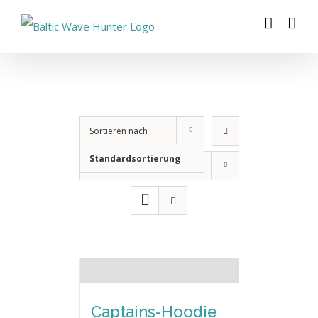
Zum
Inhalt
springen
Sortieren nach
Standardsortierung
Zeige
12 Produkte
Captains-Hoodie