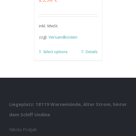
inkl. MwSt.
zzgl.
Versandkosten
Select options
Details
Liegeplatz: 18119 Warnemünde, Alter Strom, hinter
dem Schiff Undine
Nikola Praljak