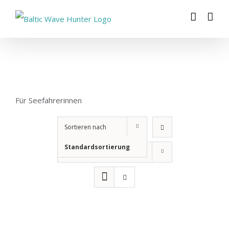
Zum
Inhalt
springen
Für Seefahrerinnen
Sortieren nach
Standardsortierung
Zeige
12 Produkte