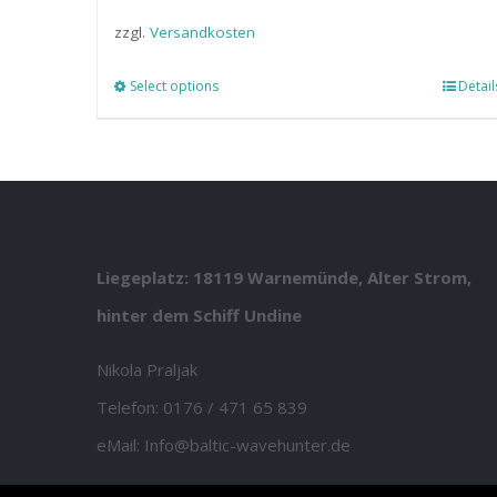
zzgl.
Versandkosten
Select options
Detail
Liegeplatz: 18119 Warnemünde, Alter Strom,
hinter dem Schiff Undine
Nikola Praljak
Telefon:
0176 / 471 65 839
eMail:
Info@baltic-wavehunter.de