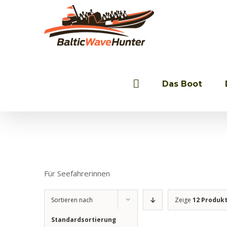
Zum
Inhalt
springen
Suche
nach:
Das Boot
Für Seefahrerinnen
Sortieren nach
Zeige
12 Produk
Standardsortierung