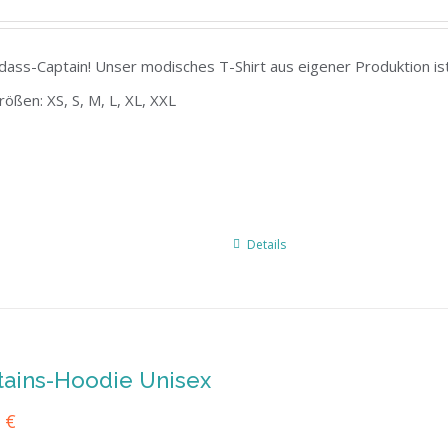
ass-Captain! Unser modisches T-Shirt aus eigener Produktion ist
Größen: XS, S, M, L, XL, XXL
Details
tains-Hoodie Unisex
0
€