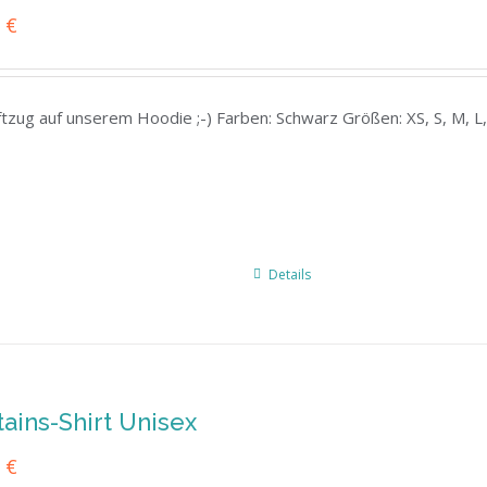
0
€
riftzug auf unserem Hoodie ;-) Farben: Schwarz Größen: XS, S, M, 
Details
ains-Shirt Unisex
0
€