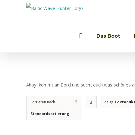
Zum
Inhalt
Suche
springen
nach:
Das Boot
Ahoy, kommt an Bord und sucht euch was schönes a
Sortieren nach
Zeige
12 Produk
Standardsortierung