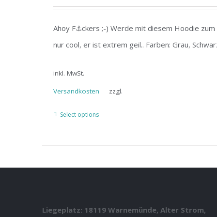
Ahoy F⚓ckers ;-) Werde mit diesem Hoodie zum B
nur cool, er ist extrem geil.. Farben: Grau, Schwa
inkl. MwSt.
Versandkosten
zzgl.
Select options
Liegeplatz: 18119 Warnemünde, Alter Strom,