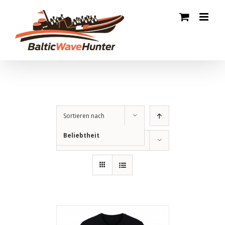
Zum
Inhalt
springen
Sortieren nach
Beliebtheit
Zeige
12 Produkte