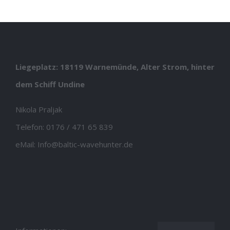
Liegeplatz: 18119 Warnemünde, Alter Strom, hinter
dem Schiff Undine
Nikola Praljak
Telefon:
0176 / 471 65 839
eMail:
Info@baltic-wavehunter.de