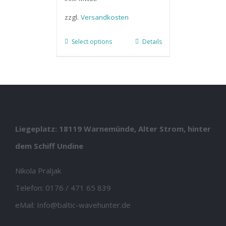
zzgl.
Versandkosten
Select options
Details
Liegeplatz: 18119 Warnemünde, Alter Strom, hinter
dem Schiff Undine
Nikola Praljak
Telefon:
0176 / 471 65 839
eMail:
Info@baltic-wavehunter.de