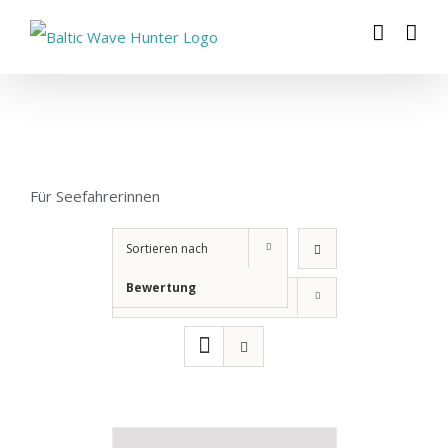
Zum
Inhalt
springen
Für Seefahrerinnen
Sortieren nach
Bewertung
Zeige
12 Produkte